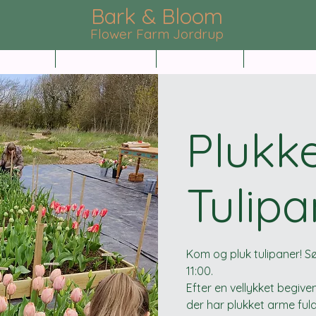
Bark & Bloom
Flower Farm Jordrup
shops
Kalender
Om os
Praktisk
Plukk
Tulipa
Kom og pluk tulipaner! S
11:00.
Efter en vellykket begiv
der har plukket arme fulde