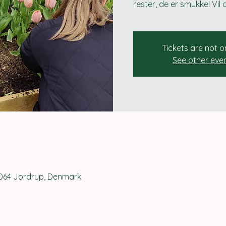
rester, de er smukke! Vil
Tickets are not o
See other eve
6064 Jordrup, Denmark