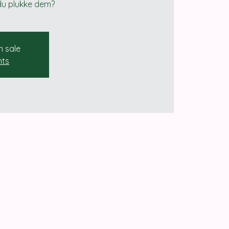
 du plukke dem?
n sale
nts