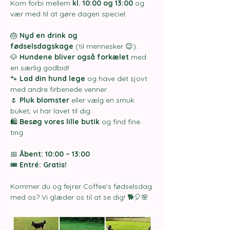
Kom forbi mellem 
kl. 10:00 og 13:00
 og 
vær med til at gøre dagen speciel.
🎂 
Nyd en drink og 
fødselsdagskage
 (til mennesker 😉).
🐶 
Hundene bliver også forkælet
 med 
en særlig godbid!
🐾 
Lad din hund lege
 og have det sjovt 
med andre firbenede venner.
🌷 
Pluk blomster
 eller vælg en smuk 
buket, vi har lavet til dig.
🛍️ 
Besøg vores lille butik
 og find fine 
ting.
📅 
Åbent: 10:00 – 13:00
🎟️ 
Entré: Gratis!
Kommer du og fejrer Coffee’s fødselsdag 
med os? Vi glæder os til at se dig! 🐕🎈🌸