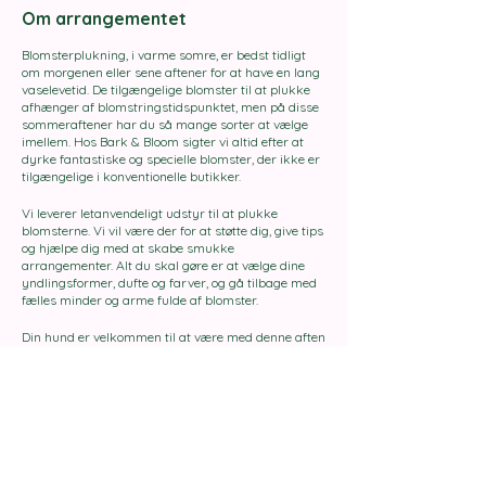
Om arrangementet
Blomsterplukning, i varme somre, er bedst tidligt
om morgenen eller sene aftener for at have en lang
vaselevetid. De tilgængelige blomster til at plukke
afhænger af blomstringstidspunktet, men på disse
sommeraftener har du så mange sorter at vælge
imellem. Hos Bark & Bloom sigter vi altid efter at
dyrke fantastiske og specielle blomster, der ikke er
tilgængelige i konventionelle butikker.
Vi leverer letanvendeligt udstyr til at plukke
blomsterne. Vi vil være der for at støtte dig, give tips
og hjælpe dig med at skabe smukke
arrangementer. Alt du skal gøre er at vælge dine
yndlingsformer, dufte og farver, og gå tilbage med
fælles minder og arme fulde af blomster.
Din hund er velkommen til at være med denne aften
og vil som altid blive underholdt på vores sikre
indhegnede hundeplads.
Billetter koster 475 DKK per person og inkluderer 2
cocktails eller et alkoholfrit alternativ, snacks og
ubegrænsede blomster.