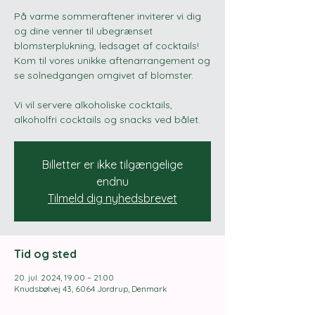
På varme sommeraftener inviterer vi dig
og dine venner til ubegrænset
blomsterplukning, ledsaget af cocktails!
Kom til vores unikke aftenarrangement og
se solnedgangen omgivet af blomster.
Vi vil servere alkoholiske cocktails,
alkoholfri cocktails og snacks ved bålet.
Billetter er ikke tilgængelige
endnu
Tilmeld dig nyhedsbrevet
Tid og sted
20. jul. 2024, 19.00 – 21.00
Knudsbølvej 43, 6064 Jordrup, Denmark