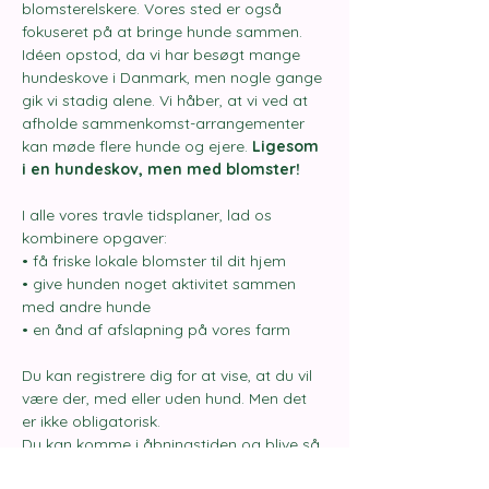
blomsterelskere. Vores sted er også 
fokuseret på at bringe hunde sammen.
Idéen opstod, da vi har besøgt mange 
hundeskove i Danmark, men nogle gange 
gik vi stadig alene. Vi håber, at vi ved at 
afholde sammenkomst-arrangementer 
kan møde flere hunde og ejere. 
Ligesom 
i en hundeskov, men med blomster!
I alle vores travle tidsplaner, lad os 
kombinere opgaver:
• få friske lokale blomster til dit hjem
• give hunden noget aktivitet sammen 
med andre hunde
• en ånd af afslapning på vores farm
Du kan registrere dig for at vise, at du vil 
være der, med eller uden hund. Men det 
er ikke obligatorisk.
Du kan komme i åbningstiden og blive så 
længe, du vil.