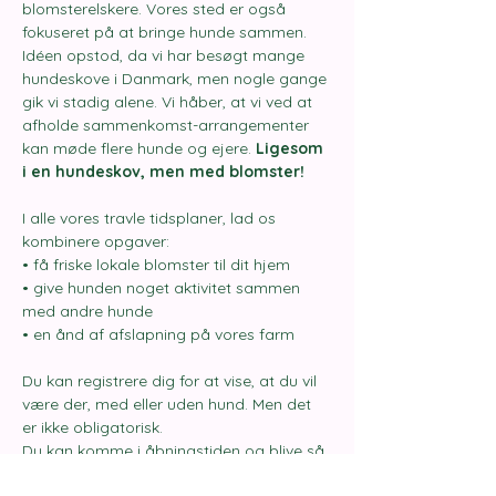
blomsterelskere. Vores sted er også 
fokuseret på at bringe hunde sammen.
Idéen opstod, da vi har besøgt mange 
hundeskove i Danmark, men nogle gange 
gik vi stadig alene. Vi håber, at vi ved at 
afholde sammenkomst-arrangementer 
kan møde flere hunde og ejere. 
Ligesom 
i en hundeskov, men med blomster!
I alle vores travle tidsplaner, lad os 
kombinere opgaver:
• få friske lokale blomster til dit hjem
• give hunden noget aktivitet sammen 
med andre hunde
• en ånd af afslapning på vores farm
Du kan registrere dig for at vise, at du vil 
være der, med eller uden hund. Men det 
er ikke obligatorisk.
Du kan komme i åbningstiden og blive så 
længe, du vil.